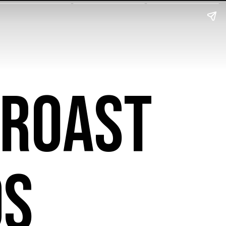
 Roast
ds