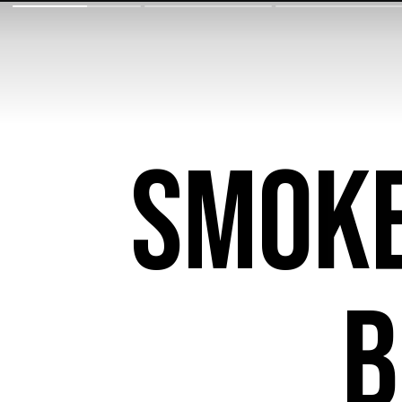
Smoke
B