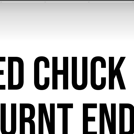
d Chuck
urnt En